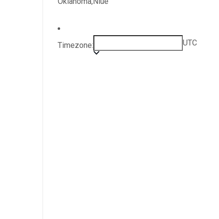
Oklahoma,Niue
UTC
Timezone: